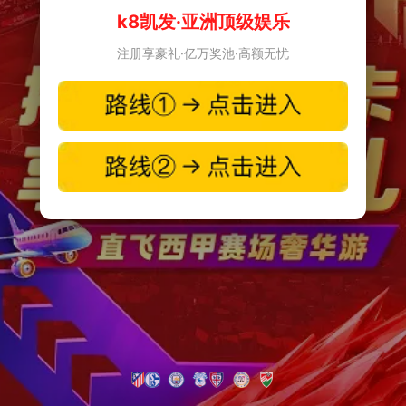
k8凯发·亚洲顶级娱乐
注册享豪礼·亿万奖池·高额无忧